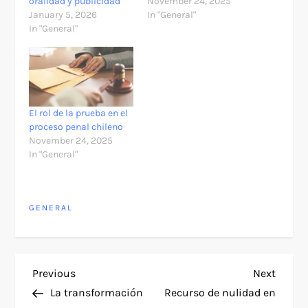
oralidad y publicidad
November 24, 2025
January 5, 2026
In "General"
In "General"
El rol de la prueba en el
proceso penal chileno
November 24, 2025
In "General"
GENERAL
P
Previous
Next
Previous
Next
Post
Post
La transformación
Recurso de nulidad en