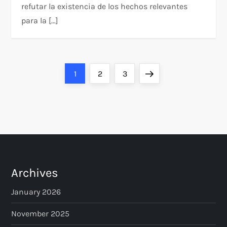
refutar la existencia de los hechos relevantes
para la […]
P
Page
Page
Page
Next
1
2
3
o
page
s
t
s
Archives
p
January 2026
a
November 2025