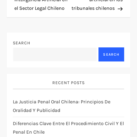
el Sector Legal Chileno
tribunales chilenos
s
t
n
SEARCH
a
SEARCH
v
i
RECENT POSTS
g
La Justicia Penal Oral Chilena: Principios De
Oralidad Y Publicidad
a
Diferencias Clave Entre El Procedimiento Civil Y El
t
Penal En Chile