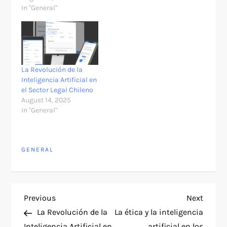
In "General"
La Revolución de la
Inteligencia Artificial en
el Sector Legal Chileno
August 14, 2025
In "General"
GENERAL
P
Previous
Next
Previous
Next
Post
Post
La Revolución de la
La ética y la inteligencia
o
Inteligencia Artificial en
artificial en los